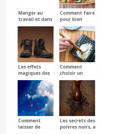
Manger au
Comment faire
travail et dans
pour bien
une bonne
réussir son
condition
gratin?
Les effets
Comment
magiques des
choisir un
fruits à coque
gaufrier ?
Comparez et
trouvez le
meilleur
Comment
Les secrets des
laisser de
poivres noirs, a
beaux
decouvrir !