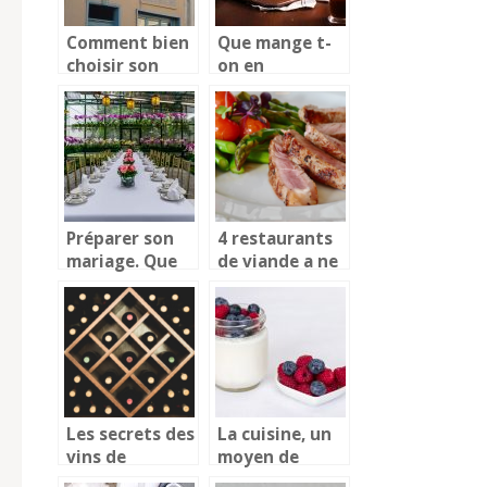
Comment bien
Que mange t-
choisir son
on en
restaurant.
Australie?
Préparer son
4 restaurants
mariage. Que
de viande a ne
faire à manger
surtout pas
?
rater a
Grenoble
Les secrets des
La cuisine, un
vins de
moyen de
Chateau
rapprocher la