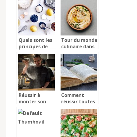
Margaux
famille.
Quels sont les
Tour du monde
principes de
culinaire dans
l’Haccp ?
votre assiette!
Réussir à
Comment
monter son
réussir toutes
restaurant en
les recettes
2020
facilement à la
maison ?