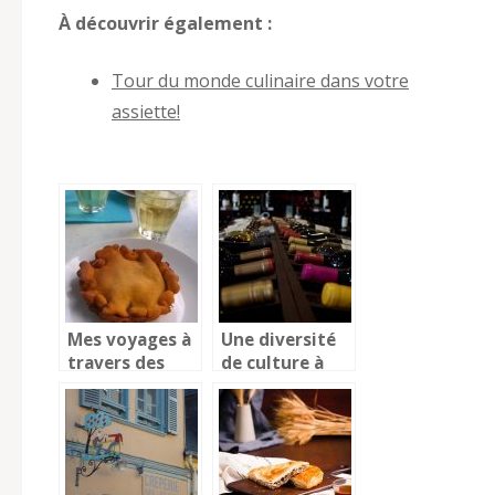
À découvrir également :
Tour du monde culinaire dans votre
assiette!
Mes voyages à
Une diversité
travers des
de culture à
goûts sur
travers
cette table de
l’œnologie
la Tielle