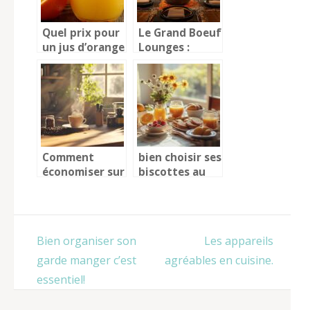
Quel prix pour
Le Grand Boeuf
un jus d’orange
Lounges :
pressé dans un
Votre soiree
bar ?
romantique
dans un ecrin
d’elegance
Comment
bien choisir ses
économiser sur
biscottes au
votre café à
froment pour
domicile
un petit-
malgré la
déjeuner
hausse des prix
équilibré
Navigation
Bien organiser son
Les appareils
de
garde manger c’est
agréables en cuisine.
l’article
essentiel!