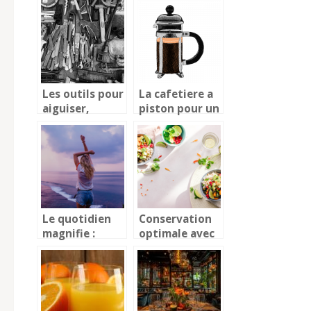
souvenirs a vos
invites
Les outils pour
La cafetiere a
aiguiser,
piston pour un
affuter son
cafe de
couteau
specialite,
quelques
details a savoir
Le quotidien
Conservation
magnifie :
optimale avec
Explorez les
la mise sous
secrets d’un
vide des
blog lifestyle
aliments :
epanouissant
quelle duree ?